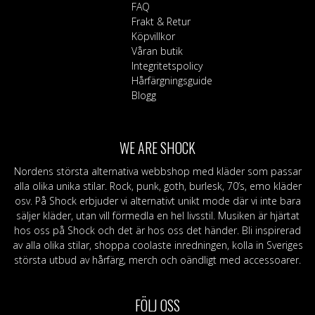
väljas
väljas
FAQ
på
på
Frakt & Retur
produktsidan
produktsi
Köpvillkor
Våran butik
Integritetspolicy
Hårfärgningsguide
Blogg
WE ARE SHOCK
Nordens största alternativa webbshop med kläder som passar
alla olika unika stilar. Rock, punk, goth, burlesk, 70’s, emo kläder
osv. På Shock erbjuder vi alternativt unikt mode där vi inte bara
säljer kläder, utan vill förmedla en hel livsstil. Musiken är hjärtat
hos oss på Shock och det är hos oss det händer. Bli inspirerad
av alla olika stilar, shoppa coolaste inredningen, kolla in Sveriges
största utbud av hårfärg, merch och oändligt med accessoarer.
FÖLJ OSS