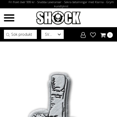
Fri frakt över 999 kr - Snabba Leveranser - Säkra betalningar med Klarna - Grym
kundtjänst
Sök efter:
SV
0