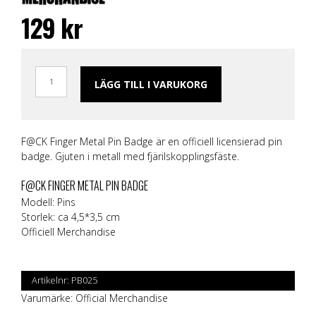
129
kr
LÄGG TILL I VARUKORG
F@CK Finger Metal Pin Badge är en officiell licensierad pin
badge. Gjuten i metall med fjärilskopplingsfäste.
F@CK FINGER METAL PIN BADGE
Modell: Pins
Storlek: ca 4,5*3,5 cm
Officiell Merchandise
Artikelnr:
PB025
Varumärke:
Official Merchandise