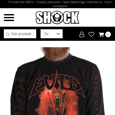
Fri frakt över 999 kr - Snabba Leveranser - Säkra betalningar med Klarna - Grym
kundtjänst
Sök efter:
SV
0