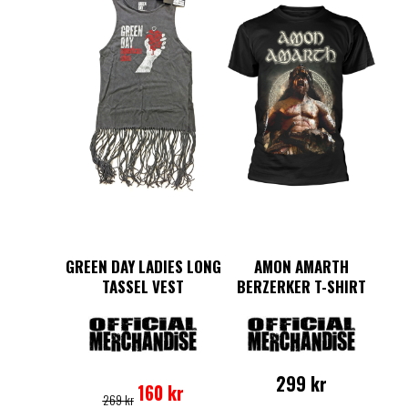
GREEN DAY LADIES LONG
AMON AMARTH
TASSEL VEST
BERZERKER T-SHIRT
Det
Det
Den
299
kr
ursprungliga
nuvarande
här
160
kr
269
kr
priset
priset
produkten
Den