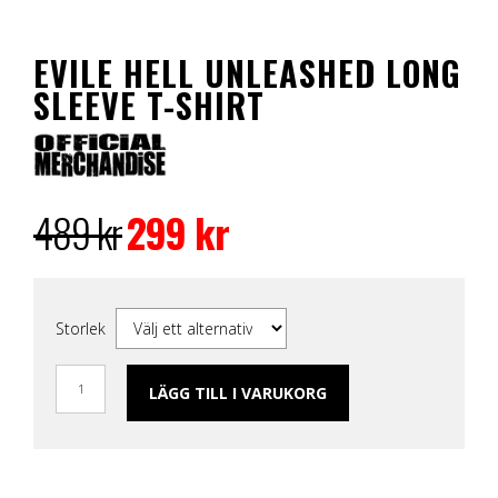
EVILE HELL UNLEASHED LONG
SLEEVE T-SHIRT
Det
Det
ursprungliga
nuvarande
489
kr
299
kr
priset
priset
var:
är:
489 kr.
299 kr.
Storlek
LÄGG TILL I VARUKORG