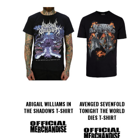
var:
är:
har
här
269 kr.
160 kr.
flera
produkten
varianter.
har
De
flera
olika
varianter.
alternativen
De
kan
olika
väljas
alternativen
på
kan
produktsidan
väljas
på
produktsidan
ABIGAIL WILLIAMS IN
AVENGED SEVENFOLD
THE SHADOWS T-SHIRT
TONIGHT THE WORLD
DIES T-SHIRT
Det
Det
Den