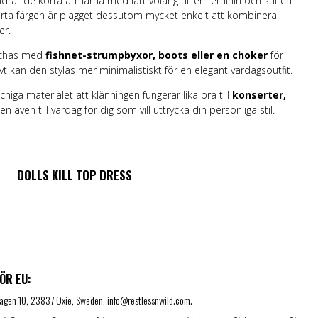
idrar de korta ärmarna med lätt volang till en feminin och stilren
varta färgen är plagget dessutom mycket enkelt att kombinera
er.
atchas med
fishnet-strumpbyxor, boots eller en choker
för
tivt kan den stylas mer minimalistiskt för en elegant vardagsoutfit.
chiga materialet att klänningen fungerar lika bra till
konserter,
en även till vardag för dig som vill uttrycka din personliga stil.
DOLLS KILL TOP DRESS
ÖR EU:
lsvägen 10, 23837 Oxie, Sweden, info@restlessnwild.com.