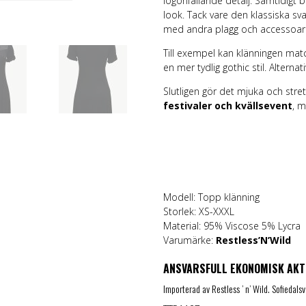
iögonfallande detalj. Samtidigt b
look. Tack vare den klassiska s
med andra plagg och accessoar
Till exempel kan klänningen m
en mer tydlig gothic stil. Alterna
Slutligen gör det mjuka och stret
festivaler och kvällsevent
, m
Modell: Topp klänning
Storlek: XS-XXXL
Material: 95% Viscose 5% Lycra
Varumärke:
Restless’N’Wild
ANSVARSFULL EKONOMISK AKT
Importerad av Restless ’ n’ Wild. Sofieda