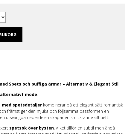
 Merch Tjej
ar/linne
ch Hoodies
mband
ARUKORG
ed Spets och puffiga ärmar – Alternativ & Elegant Stil
alternativt mode
.
g med spetsdetaljer
kombinerar på ett elegant sätt romantisk
st och främst ger den mjuka och följsamma passformen en
en utsvängda nederdelen skapar en smickrande silhuett.
ckert
spetsok över bysten
, vilket tillför en subtil men ändå