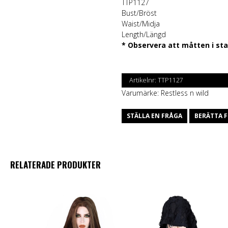
TTP1127
Bust/Bröst
Waist/Midja
Length/Längd
* Observera att måtten i st
Artikelnr:
TTP1127
Varumärke:
Restless n wild
STÄLLA EN FRÅGA
BERÄTTA F
RELATERADE PRODUKTER