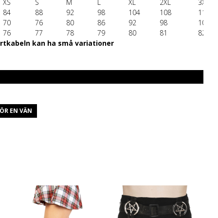
XS
S
M
L
XL
2XL
3XL
84
88
92
98
104
108
112
70
76
80
86
92
98
102
76
77
78
79
80
81
82
artkabeln kan ha små variationer
ÖR EN VÄN