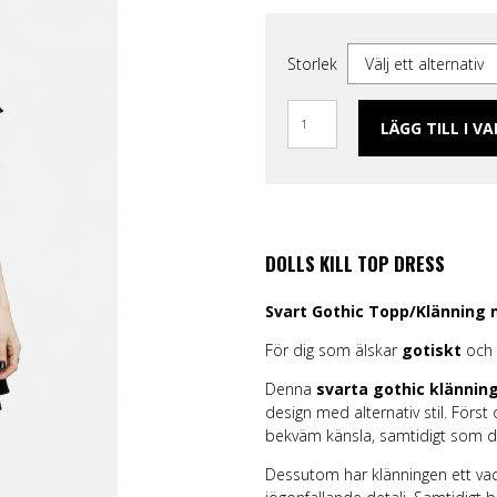
ggings
Skärp och harness
Handskar & Vantar
Grön
Band
Läder/vegan armband &
Tygmärken / Patchar
Lila
Topp
läder
m
Nitarmband
Slipsar & Flugor
Orange
Mer
Storlek
rumpor
Nitar
Skärp
Röd
Väskor & Plånböcker
Läder/vegan armband & Nitar
Svart
Slipsar & Hängslen
Nitar
Gul
LÄGG TILL I V
Tygmärken / Patchar
Pins
Pins
DOLLS KILL TOP DRESS
Svart Gothic Topp/Klänning m
För dig som älskar
gotiskt
och
Denna
svarta gothic klännin
design med alternativ stil. För
bekväm känsla, samtidigt som d
Dessutom har klänningen ett va