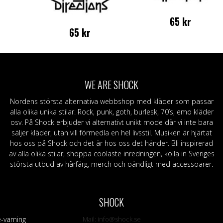
65
kr
65
kr
WE ARE SHOCK
Nordens största alternativa webbshop med kläder som passar
alla olika unika stilar. Rock, punk, goth, burlesk, 70’s, emo kläder
osv. På Shock erbjuder vi alternativt unikt mode där vi inte bara
säljer kläder, utan vill förmedla en hel livsstil. Musiken är hjärtat
hos oss på Shock och det är hos oss det händer. Bli inspirerad
av alla olika stilar, shoppa coolaste inredningen, kolla in Sveriges
största utbud av hårfärg, merch och oändligt med accessoarer.
SHOCK
-varning
Mail:
info@shock.se