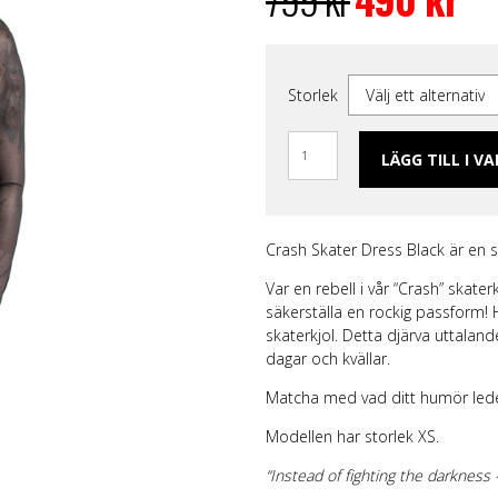
priset
prise
ggings
Skärp och harness
Handskar & Vantar
Grön
Band
var:
är:
Läder/vegan armband &
Tygmärken / Patchar
Lila
Topp
799 kr.
490 k
läder
m
Nitarmband
Slipsar & Flugor
Orange
Mer
rumpor
Nitar
Skärp
Röd
Storlek
Väskor & Plånböcker
Läder/vegan armband & Nitar
Svart
Slipsar & Hängslen
Nitar
Gul
Tygmärken / Patchar
Pins
LÄGG TILL I V
Pins
Crash Skater Dress Black är en s
Var en rebell i vår “Crash” skater
säkerställa en rockig passform!
skaterkjol. Detta djärva uttaland
dagar och kvällar.
Matcha med vad ditt humör lede
Modellen har storlek XS.
“Instead of fighting the darkness –