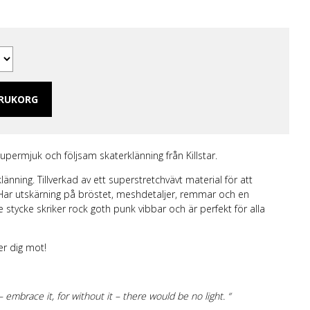
t
 Merch Tjej
ar/linne
r.
ch Hoodies
mband
ARUKORG
upermjuk och följsam skaterklänning från Killstar.
klänning. Tillverkad av ett superstretchvävt material för att
 Har utskärning på bröstet, meshdetaljer, remmar och en
e stycke skriker rock goth punk vibbar och är perfekt för alla
r dig mot!
 embrace it, for without it – there would be no light. “