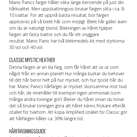
Manic Panics färger håller olika länge beroende på just din
hårkvalitet. Men uppskattningsvis brukar färgen sitta i ca. 8-
10 tvättar. För att uppnå bästa resultat, bör färgen
appliceras på så blekt hår som möjligt. Blekt hår gäller även
om du är naturligt blond. Blekningen av håret hjälper
färgen att fästa bättre och du får ett snyggare
resultat. Manic Panic har två blekmedels-kit med styrkorna
30 vol och 40 vol.
CLASSIC MYSTIC HEATHER
Denna färgen är en lila färg, som får håret att se ut som
något från en annan planet! Hur många burkar du behöver
till ditt hår beror helt på hur mycket, och hur tjockt hår du
har. Manic Panics hårfärger är mycket skonsamma mot hud
och hår, de innehåller till exempel ingen ammoniak (som
många andra toningar gör). Bleker du håret innan du tonar
det så brukar toningen göra att håret känns friskare efteråt
istället för tvärtom. Att köpa Amplified istället för Classic gör
att hårfärgen håller ca: 30% längre tid.
HÅRFÄRGNINGSGUIDE