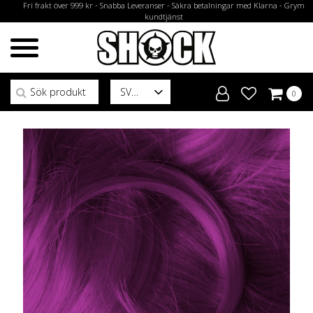
Fri frakt över 999 kr - Snabba Leveranser - Säkra betalningar med Klarna - Grym
kundtjänst
Sök efter:
SV
0