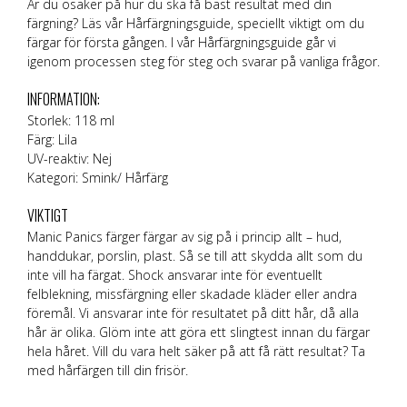
Är du osäker på hur du ska få bäst resultat med din
färgning? Läs vår
Hårfärgningsguide
, speciellt viktigt om du
färgar för första gången. I vår Hårfärgningsguide går vi
igenom processen steg för steg och svarar på vanliga frågor.
INFORMATION:
Storlek: 118 ml
Färg: Lila
UV-reaktiv: Nej
Kategori: Smink/ Hårfärg
VIKTIGT
Manic Panics färger färgar av sig på i princip allt – hud,
handdukar, porslin, plast. Så se till att skydda allt som du
inte vill ha färgat. Shock ansvarar inte för eventuellt
felblekning, missfärgning eller skadade kläder eller andra
föremål. Vi ansvarar inte för resultatet på ditt hår, då alla
hår är olika. Glöm inte att göra ett slingtest innan du färgar
hela håret. Vill du vara helt säker på att få rätt resultat? Ta
med hårfärgen till din frisör.