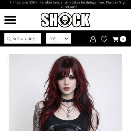
Fri frakt över 999 kr - Snabba Leveranser - Säkra betalningar med Klarna - Grym
kundtjänst
Sök efter:
SV
0