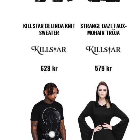
KILLSTAR BELINDA KNIT
STRANGE DAZE FAUX-
SWEATER
MOHAIR TRÖJA
629
kr
579
kr
Den
Den
här
här
produkten
produkten
har
har
flera
flera
varianter.
varianter.
De
De
olika
olika
alternativen
alternativen
kan
kan