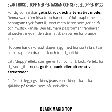
SVART ROCKIG TOPP MED PENTAGRAM OCH SENSUELL ÖPPEN RYGG.
För dig som älskar
gotiskt
rock och
alternativt mode
.
Denna svarta ärmlösa topp har ett kraftfullt baphomet
pentagram tryck framtill i svart metallic ton som ger en rå
och mystisk känsla. Den figurnära passformen framhäver
silhuetten, medan den dramatisk skapar en förförande
look.
Toppen har dekorativt skuren rygg med horisontella slitsar
som skapar en dramatisk och trendig effekt.
Lätt “drippy” effekt som ger en tuff och unik look. Perfekt för
dig som gillar
rock, gothic, punk eller alternativ
streetwear
.
Perfekt till leggings, skinny jeans eller skinnjacka – lika
självklar på festival som på utekvällen
BLACK MAGIC TOP