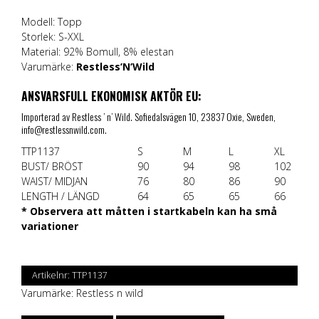
Modell: Topp
Storlek: S-XXL
Material: 92% Bomull, 8% elestan
Varumärke:
Restless’N’Wild
ANSVARSFULL EKONOMISK AKTÖR EU:
Importerad av Restless ’ n’ Wild. Sofiedalsvägen 10, 23837 Oxie, Sweden,
info@restlessnwild.com.
TTP1137
S
M
L
XL
BUST/ BRÖST
90
94
98
102
WAIST/ MIDJAN
76
80
86
90
LENGTH / LÄNGD
64
65
65
66
* Observera att måtten i startkabeln kan ha små
variationer
Artikelnr:
TTP1137
Varumärke:
Restless n wild