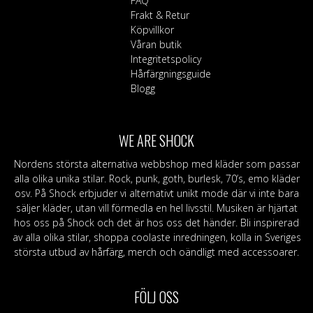
FAQ
alternativen
på
Frakt & Retur
kan
produktsidan
Köpvillkor
väljas
Våran butik
på
Integritetspolicy
produktsidan
Hårfärgningsguide
Blogg
WE ARE SHOCK
Nordens största alternativa webbshop med kläder som passar
alla olika unika stilar. Rock, punk, goth, burlesk, 70’s, emo kläder
osv. På Shock erbjuder vi alternativt unikt mode där vi inte bara
säljer kläder, utan vill förmedla en hel livsstil. Musiken är hjärtat
hos oss på Shock och det är hos oss det händer. Bli inspirerad
av alla olika stilar, shoppa coolaste inredningen, kolla in Sveriges
största utbud av hårfärg, merch och oändligt med accessoarer.
FÖLJ OSS