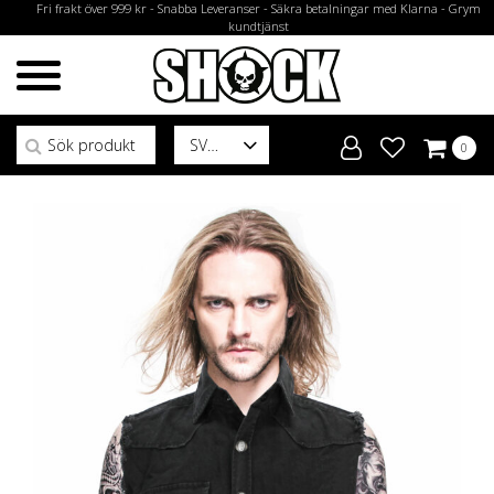
Fri frakt över 999 kr - Snabba Leveranser - Säkra betalningar med Klarna - Grym
kundtjänst
Sök efter:
SV
0