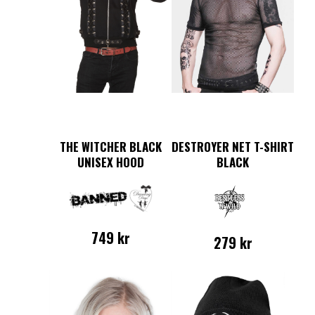
THE WITCHER BLACK
DESTROYER NET T-SHIRT
UNISEX HOOD
BLACK
749
kr
279
kr
Den
Den
här
här
produkten
produkten
har
har
flera