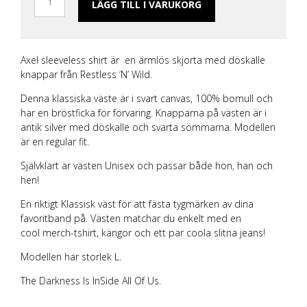
LÄGG TILL I VARUKORG
Axel sleeveless shirt är en ärmlös skjorta med döskalle
knappar från Restless ‘N’ Wild.
Denna klassiska väste är i svart canvas, 100% bomull och
har en bröstficka för förvaring. Knapparna på västen är i
antik silver med döskalle och svarta sömmarna. Modellen
är en regular fit.
Självklart är västen Unisex och passar både hon, han och
hen!
En riktigt Klassisk väst för att fästa tygmärken av dina
favoritband på. Västen matchar du enkelt med en
cool
merch-tshirt
,
kängor
och ett par coola slitna jeans!
Modellen har storlek L.
The Darkness Is InSide All Of Us.