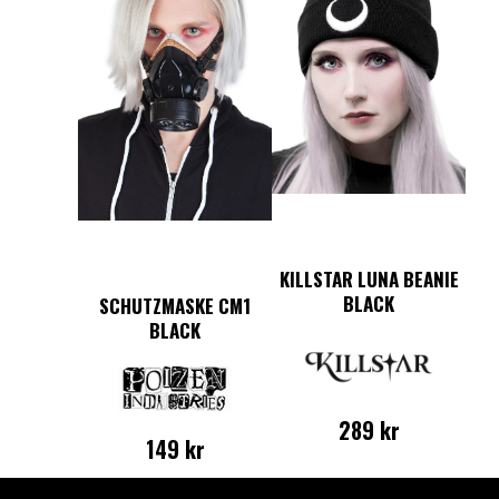
flera
varianter.
varianter.
De
De
olika
olika
alternativen
alternativen
kan
kan
väljas
väljas
på
på
produktsidan
produktsidan
KILLSTAR LUNA BEANIE
BLACK
SCHUTZMASKE CM1
BLACK
289
kr
149
kr