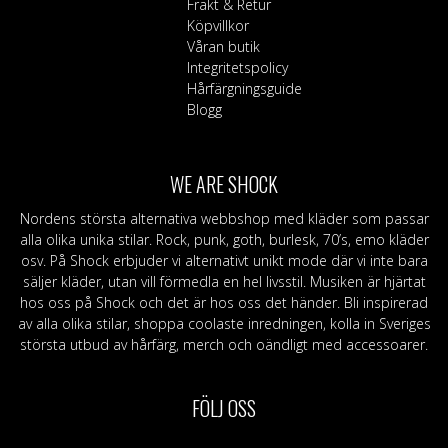
Frakt & Retur
produktsidan
kan
Köpvillkor
väljas
Våran butik
på
Integritetspolicy
produktsidan
Hårfärgningsguide
Blogg
WE ARE SHOCK
Nordens största alternativa webbshop med kläder som passar
alla olika unika stilar. Rock, punk, goth, burlesk, 70’s, emo kläder
osv. På Shock erbjuder vi alternativt unikt mode där vi inte bara
säljer kläder, utan vill förmedla en hel livsstil. Musiken är hjärtat
hos oss på Shock och det är hos oss det händer. Bli inspirerad
av alla olika stilar, shoppa coolaste inredningen, kolla in Sveriges
största utbud av hårfärg, merch och oändligt med accessoarer.
FÖLJ OSS