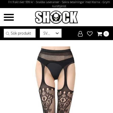
Fri frakt över 999 kr - Snabba Leveranser - Säkra betalningar med Klarna - Grym
kundtjänst
Sök efter:
SV
0