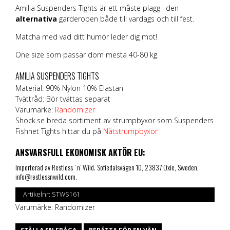
Amilia Suspenders Tights är ett måste plagg i den
alternativa
garderoben både till vardags och till fest.
Matcha med vad ditt humör leder dig mot!
One size som passar dom mesta 40-80 kg.
AMILIA SUSPENDERS TIGHTS
Material: 90% Nylon 10% Elastan
Tvättråd: Bör tvättas separat
Varumärke:
Randomizer
Shock.se breda sortiment av strumpbyxor som Suspenders
Fishnet Tights hittar du på
Nätstrumpbyxor
ANSVARSFULL EKONOMISK AKTÖR EU:
Importerad av Restless ’ n’ Wild. Sofiedalsvägen 10, 23837 Oxie, Sweden,
info@restlessnwild.com.
Artikelnr:
STWS161
Varumärke:
Randomizer