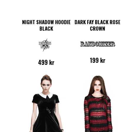
NIGHT SHADOW HOODIE
DARK FAY BLACK ROSE
BLACK
CROWN
199
kr
499
kr
Den
här
produkten
har
flera
varianter.
De
olika
alternativen
kan
väljas