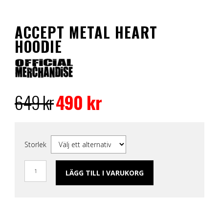
ACCEPT METAL HEART
HOODIE
Det
Det
ursprungliga
nuvarande
649
kr
490
kr
priset
priset
var:
är:
649 kr.
490 kr.
Storlek
LÄGG TILL I VARUKORG