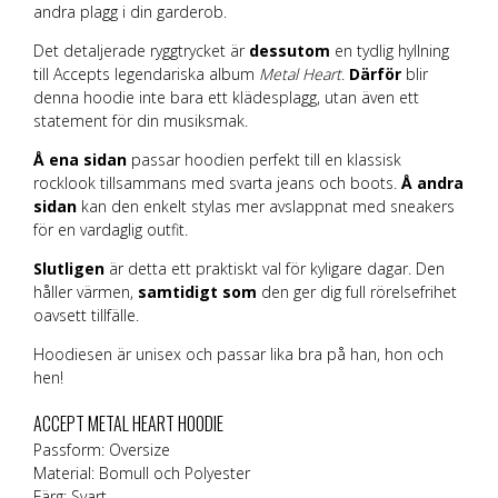
andra plagg i din garderob.
Det detaljerade ryggtrycket är
dessutom
en tydlig hyllning
till Accepts legendariska album
Metal Heart
.
Därför
blir
denna hoodie inte bara ett klädesplagg, utan även ett
statement för din musiksmak.
Å ena sidan
passar hoodien perfekt till en klassisk
rocklook tillsammans med svarta jeans och boots.
Å andra
sidan
kan den enkelt stylas mer avslappnat med sneakers
för en vardaglig outfit.
Slutligen
är detta ett praktiskt val för kyligare dagar. Den
håller värmen,
samtidigt som
den ger dig full rörelsefrihet
oavsett tillfälle.
Hoodiesen är unisex och passar lika bra på han, hon och
hen!
ACCEPT METAL HEART HOODIE
Passform: Oversize
Material: Bomull och Polyester
Färg: Svart