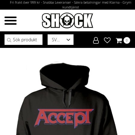
Fri frakt över 999 kr - Snabba Leveranser - Säkra betalningar med Klarna - Grym
kundtjänst
Sök efter:
SV
0