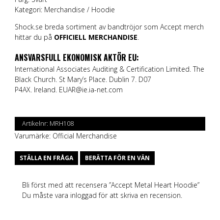
Kategori: Merchandise / Hoodie
Shock.se breda sortiment av bandtröjor som Accept merch
hittar du på
OFFICIELL MERCHANDISE
.
ANSVARSFULL EKONOMISK AKTÖR EU:
International Associates Auditing & Certification Limited. The
Black Church. St Mary’s Place. Dublin 7. D07
P4AX. Ireland.
EUAR@ie.ia-net.com
Artikelnr:
MRH108
Varumärke:
Official Merchandise
STÄLLA EN FRÅGA
BERÄTTA FÖR EN VÄN
Bli först med att recensera ”Accept Metal Heart Hoodie”
Du måste vara
inloggad
för att skriva en recension.