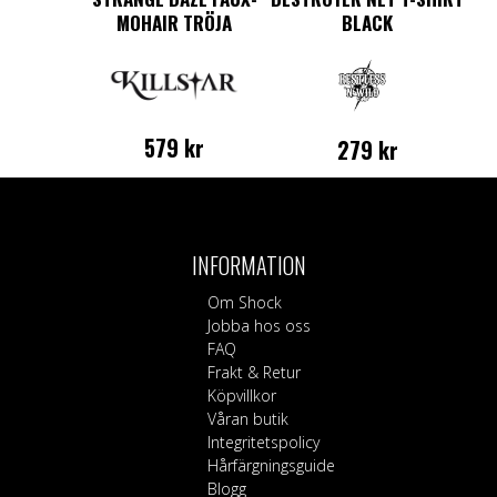
MOHAIR TRÖJA
BLACK
579
kr
279
kr
Den
Den
här
här
produkten
produkten
har
har
INFORMATION
flera
flera
varianter.
varianter.
Om Shock
De
De
Jobba hos oss
olika
olika
FAQ
alternativen
alternativen
Frakt & Retur
kan
kan
Köpvillkor
väljas
väljas
Våran butik
på
på
Integritetspolicy
produktsidan
produktsidan
Hårfärgningsguide
Blogg