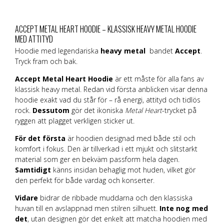
ACCEPT METAL HEART HOODIE – KLASSISK HEAVY METAL HOODIE
MED ATTITYD
Hoodie med legendariska
heavy metal
bandet
Accept
.
Tryck fram och bak.
Accept Metal Heart Hoodie
är ett måste för alla fans av
klassisk heavy metal. Redan vid första anblicken visar denna
hoodie exakt vad du står för – rå energi, attityd och tidlös
rock.
Dessutom
gör det ikoniska
Metal Heart
-trycket på
ryggen att plagget verkligen sticker ut.
För det första
är hoodien designad med både stil och
komfort i fokus. Den är tillverkad i ett mjukt och slitstarkt
material som ger en bekväm passform hela dagen.
Samtidigt
känns insidan behaglig mot huden, vilket gör
den perfekt för både vardag och konserter.
Vidare
bidrar de ribbade muddarna och den klassiska
huvan till en avslappnad men stilren silhuett.
Inte nog med
det
, utan designen gör det enkelt att matcha hoodien med