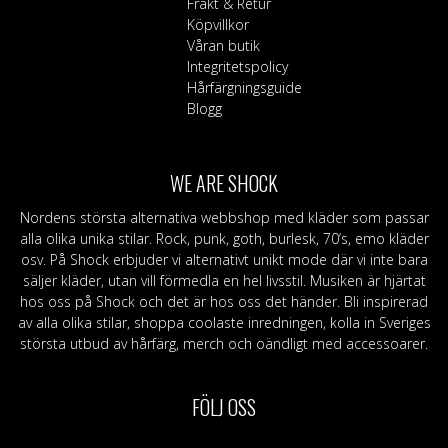
Frakt & Retur
väljas
produktsidan
Köpvillkor
på
Våran butik
produktsidan
Integritetspolicy
Hårfärgningsguide
Blogg
WE ARE SHOCK
Nordens största alternativa webbshop med kläder som passar
alla olika unika stilar. Rock, punk, goth, burlesk, 70’s, emo kläder
osv. På Shock erbjuder vi alternativt unikt mode där vi inte bara
säljer kläder, utan vill förmedla en hel livsstil. Musiken är hjärtat
hos oss på Shock och det är hos oss det händer. Bli inspirerad
av alla olika stilar, shoppa coolaste inredningen, kolla in Sveriges
största utbud av hårfärg, merch och oändligt med accessoarer.
FÖLJ OSS