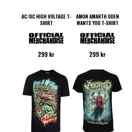
AC/DC HIGH VOLTAGE T-
AMON AMARTH ODEN
SHIRT
WANTS YOU T-SHIRT
299
kr
299
kr
Den
Den
här
här
produkten
produkten
har
har
flera
flera
varianter.
varianter.
De
De
olika
olika
alternativen
alternativen
kan
kan
väljas
väljas
på
på