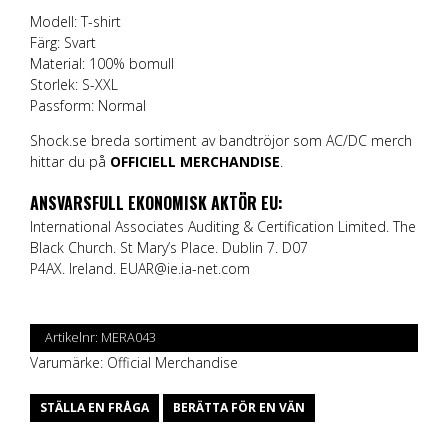
Modell: T-shirt
Färg: Svart
Material: 100% bomull
Storlek: S-XXL
Passform: Normal
Shock.se breda sortiment av bandtröjor som AC/DC merch
hittar du på
OFFICIELL MERCHANDISE
.
ANSVARSFULL EKONOMISK AKTÖR EU:
International Associates Auditing & Certification Limited. The
Black Church. St Mary’s Place. Dublin 7. D07
P4AX. Ireland.
EUAR@ie.ia-net.com
Artikelnr:
MERA043
Varumärke:
Official Merchandise
STÄLLA EN FRÅGA
BERÄTTA FÖR EN VÄN