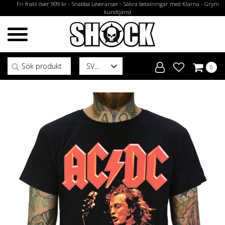
Fri frakt över 999 kr - Snabba Leveranser - Säkra betalningar med Klarna - Grym
kundtjänst
Sök efter:
SV
0