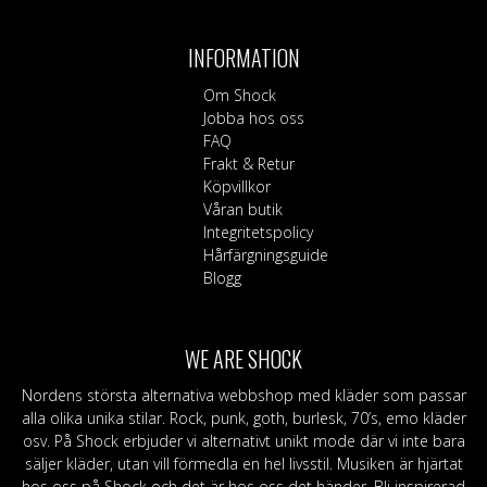
INFORMATION
Om Shock
Jobba hos oss
FAQ
Frakt & Retur
Köpvillkor
Våran butik
Integritetspolicy
Hårfärgningsguide
Blogg
WE ARE SHOCK
Nordens största alternativa webbshop med kläder som passar
alla olika unika stilar. Rock, punk, goth, burlesk, 70’s, emo kläder
osv. På Shock erbjuder vi alternativt unikt mode där vi inte bara
säljer kläder, utan vill förmedla en hel livsstil. Musiken är hjärtat
hos oss på Shock och det är hos oss det händer. Bli inspirerad