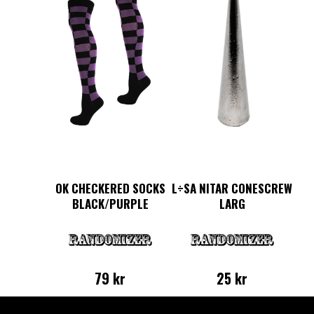
OK CHECKERED SOCKS
L÷SA NITAR CONESCREW
BLACK/PURPLE
LARG
79
kr
25
kr