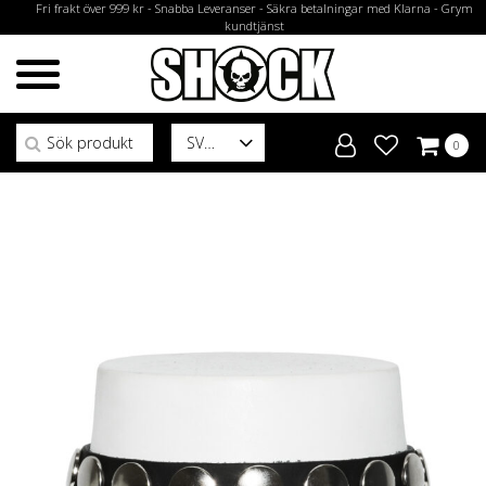
Fri frakt över 999 kr - Snabba Leveranser - Säkra betalningar med Klarna - Grym
kundtjänst
Sök efter:
SV
0