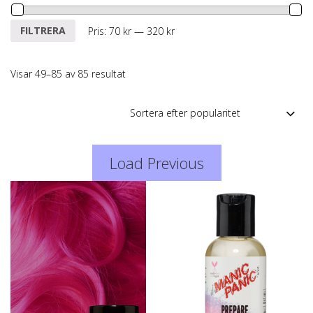
Min
Max
FILTRERA
Pris:
70 kr
—
320 kr
pris
pris
Visar 49–85 av 85 resultat
Load Previous