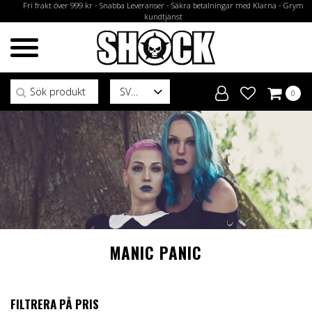
Fri frakt över 999 kr - Snabba Leveranser - Säkra betalningar med Klarna - Grym
kundtjänst
Sök efter:
SV
0
MANIC PANIC
FILTRERA PÅ PRIS