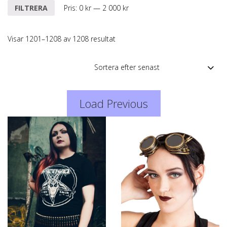
Min
Max
FILTRERA
Pris:
0 kr
—
2 000 kr
pris
pris
Sortera
Visar 1201–1208 av 1208 resultat
efter
senaste
Load Previous