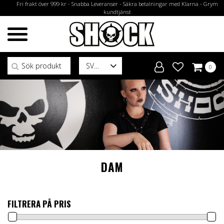
Fri frakt över 999 kr - Snabba Leveranser - Säkra betalningar med Klarna - Grym
kundtjänst
Sök efter:
SV
0
DAM
FILTRERA PÅ PRIS