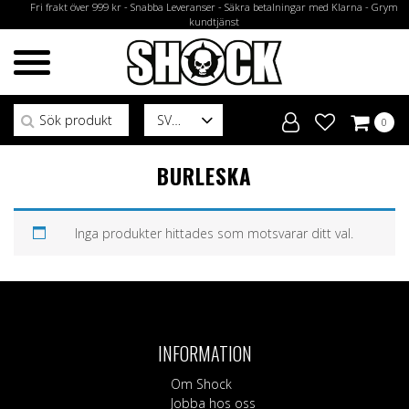
Fri frakt över 999 kr - Snabba Leveranser - Säkra betalningar med Klarna - Grym
kundtjänst
Sök efter:
SV
0
BURLESKA
Inga produkter hittades som motsvarar ditt val.
INFORMATION
Om Shock
Jobba hos oss