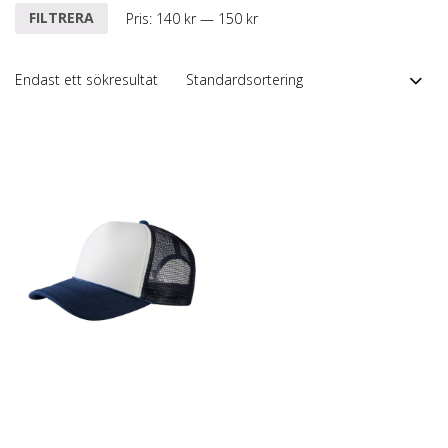
Min
Max
FILTRERA
Pris:
140 kr
—
150 kr
pris
pris
Endast ett sökresultat