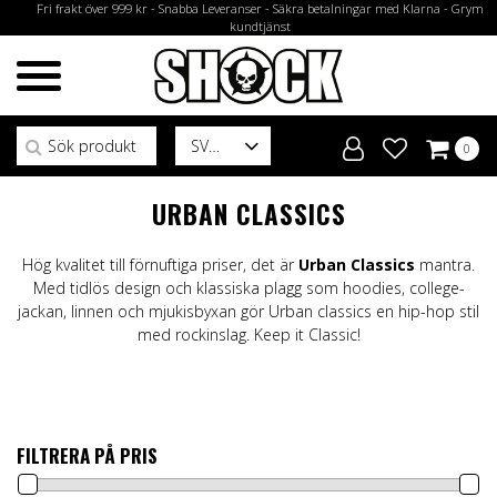
Fri frakt över 999 kr - Snabba Leveranser - Säkra betalningar med Klarna - Grym
kundtjänst
Sök efter:
SV
0
URBAN CLASSICS
Hög kvalitet till förnuftiga priser, det är
Urban Classics
mantra.
Med tidlös design och klassiska plagg som hoodies, college-
jackan, linnen och mjukisbyxan gör Urban classics en hip-hop stil
med rockinslag. Keep it Classic!
FILTRERA PÅ PRIS