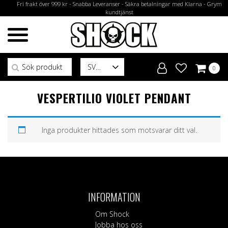
Fri frakt över 999 kr - Snabba Leveranser - Säkra betalningar med Klarna - Grym
kundtjänst
Sök efter:
SV
0
VESPERTILIO VIOLET PENDANT
Inga produkter hittades som motsvarar ditt val.
INFORMATION
Om Shock
Jobba hos oss