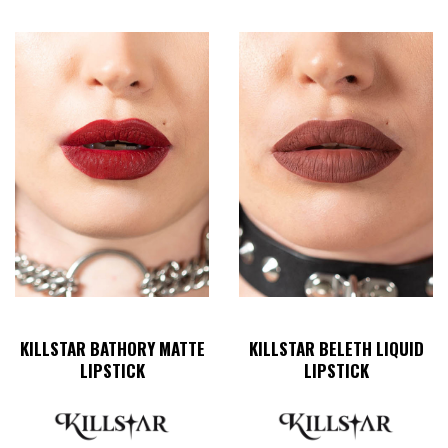
Den
här
produkten
har
flera
varianter.
De
olika
alternativen
kan
väljas
på
produktsidan
KILLSTAR BATHORY MATTE
KILLSTAR BELETH LIQUID
LIPSTICK
LIPSTICK