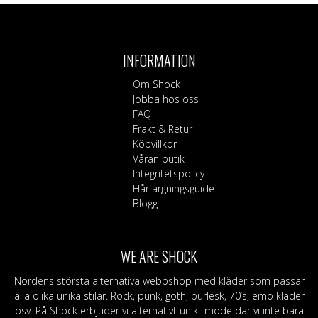
flera
varianter.
De
olika
INFORMATION
alternativen
Om Shock
kan
Jobba hos oss
väljas
FAQ
på
Frakt & Retur
produktsidan
Köpvillkor
Våran butik
Integritetspolicy
Hårfärgningsguide
Blogg
WE ARE SHOCK
Nordens största alternativa webbshop med kläder som passar
alla olika unika stilar. Rock, punk, goth, burlesk, 70’s, emo kläder
osv. På Shock erbjuder vi alternativt unikt mode där vi inte bara