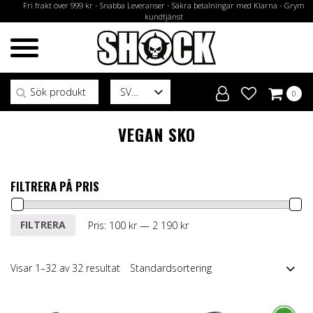
Fri frakt över 999 kr - Snabba Leveranser - Säkra betalningar med Klarna - Grym
kundtjänst
Sök efter:
SV
0
VEGAN SKO
FILTRERA PÅ PRIS
Min
Max
FILTRERA
Pris:
100 kr
—
2 190 kr
pris
pris
Visar 1–32 av 32 resultat