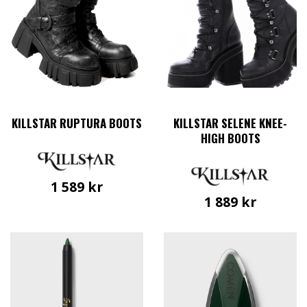
KILLSTAR RUPTURA BOOTS
KILLSTAR SELENE KNEE-
HIGH BOOTS
1 589
kr
1 889
kr
Den
här
Den
produkten
här
har
produkten
flera
har
varianter.
flera
De
varianter.
olika
De