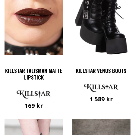
KILLSTAR TALISMAN MATTE
KILLSTAR VENUS BOOTS
LIPSTICK
1 589
kr
169
kr
Den
här
produkten
har
flera