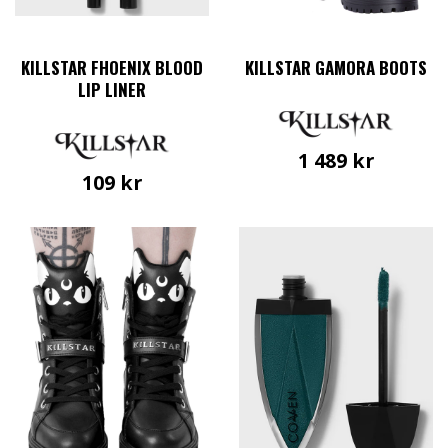
KILLSTAR FHOENIX BLOOD
KILLSTAR GAMORA BOOTS
LIP LINER
1 489
kr
109
kr
Den
här
produkten
har
flera
varianter.
De
olika
alternativen
kan
väljas
på
produktsidan