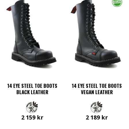
14 EYE STEEL TOE BOOTS
14 EYE STEEL TOE BOOTS
BLACK LEATHER
VEGAN LEATHER
2 159
kr
2 189
kr
Den
Den