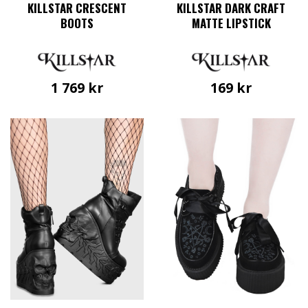
KILLSTAR CRESCENT
KILLSTAR DARK CRAFT
BOOTS
MATTE LIPSTICK
1 769
kr
169
kr
Den
här
produkten
har
flera
varianter.
De
olika
alternativen
kan
väljas
på
produktsidan