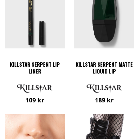
alternativen
olika
kan
alternativen
väljas
kan
på
väljas
produktsidan
på
produktsidan
KILLSTAR SERPENT LIP
KILLSTAR SERPENT MATTE
LINER
LIQUID LIP
109
kr
189
kr