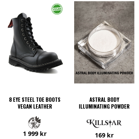
här
här
produkten
produkten
har
har
flera
flera
varianter.
varianter.
De
De
olika
olika
alternativen
alternativen
kan
kan
väljas
väljas
på
på
produktsidan
produktsidan
8 EYE STEEL TOE BOOTS
ASTRAL BODY
VEGAN LEATHER
ILLUMINATING POWDER
1 999
kr
169
kr