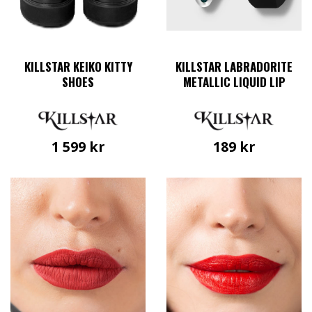
KILLSTAR KEIKO KITTY
KILLSTAR LABRADORITE
SHOES
METALLIC LIQUID LIP
1 599
kr
189
kr
Den
här
produkten
har
flera
varianter.
De
olika
alternativen
kan
väljas