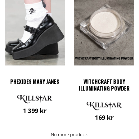
varianter.
De
olika
alternativen
kan
väljas
på
produktsidan
PHEXIDES MARY JANES
WITCHCRAFT BODY
ILLUMINATING POWDER
1 399
kr
169
kr
Den
här
produkten
No more products
har