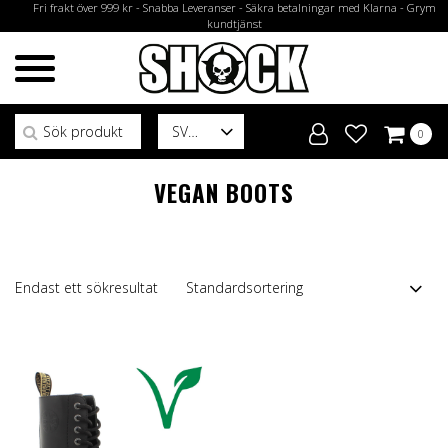
Fri frakt över 999 kr - Snabba Leveranser - Säkra betalningar med Klarna - Grym
kundtjänst
Sök efter:
SV
0
VEGAN BOOTS
Endast ett sökresultat