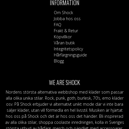
INFORMATION
olika
alternativen
Om Shock
kan
Jobba hos oss
väljas
FAQ
på
Frakt & Retur
produktsidan
Köpvillkor
Våran butik
Integritetspolicy
Hårfärgningsguide
Blogg
WE ARE SHOCK
Nordens största alternativa webbshop med kläder som passar
alla olika unika stilar. Rock, punk, goth, burlesk, 70’s, emo kläder
osv. På Shock erbjuder vi alternativt unikt mode där vi inte bara
säljer kläder, utan vill förmedla en hel livsstil. Musiken är hjärtat
hos oss på Shock och det är hos oss det händer. Bli inspirerad
av alla olika stilar, shoppa coolaste inredningen, kolla in Sveriges
största utbud av hårfärg, merch och oändligt med accessoarer.