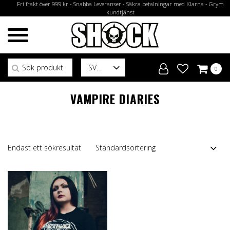
Fri frakt över 999 kr - Snabba Leveranser - Säkra betalningar med Klarna - Grym
kundtjänst
Sök efter:
SV
0
VAMPIRE DIARIES
Endast ett sökresultat