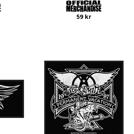
59
kr