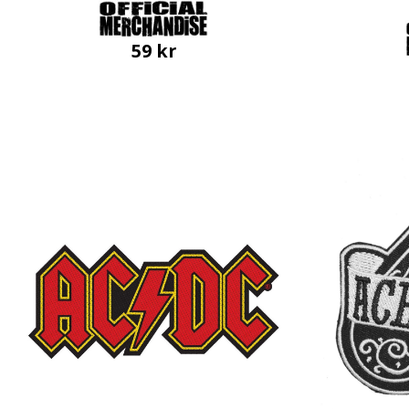
59
kr