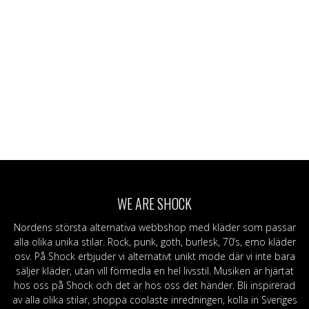
WE ARE SHOCK
Nordens största alternativa webbshop med kläder som passar
alla olika unika stilar. Rock, punk, goth, burlesk, 70’s, emo kläder
osv. På Shock erbjuder vi alternativt unikt mode där vi inte bara
säljer kläder, utan vill förmedla en hel livsstil. Musiken är hjärtat
hos oss på Shock och det är hos oss det händer. Bli inspirerad
av alla olika stilar, shoppa coolaste inredningen, kolla in Sveriges