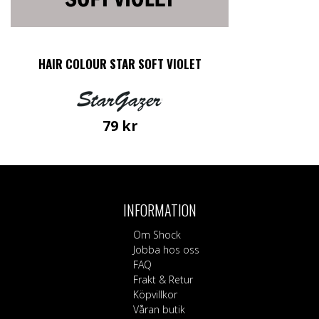
HAIR COLOUR STAR SOFT VIOLET
79
kr
INFORMATION
Om Shock
Jobba hos oss
FAQ
Frakt & Retur
Köpvillkor
Våran butik