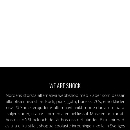
WE ARE SHOCK
Nordens största alternativa webbshop med kläder som passar
alla olika unika stilar. Rock, punk, goth, burlesk, 70’s, emo kläder
osv. På Shock erbjuder vi alternativt unikt mode där vi inte bara
säljer kläder, utan vill förmedla en hel livsstil. Musiken är hjärtat
hos oss på Shock och det är hos oss det händer. Bli inspirerad
av alla olika stilar, shoppa coolaste inredningen, kolla in Sveriges