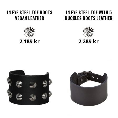
14 EYE STEEL TOE BOOTS
14 EYE STEEL TOE WITH 5
VEGAN LEATHER
BUCKLES BOOTS LEATHER
2 189
kr
2 289
kr
Den
Den
här
här
produkten
produkten
har
har
flera
flera
varianter.
varianter.
De
De
olika
olika
alternativen
alternativen
kan
kan
väljas
väljas
på
på
produktsidan
produktsidan