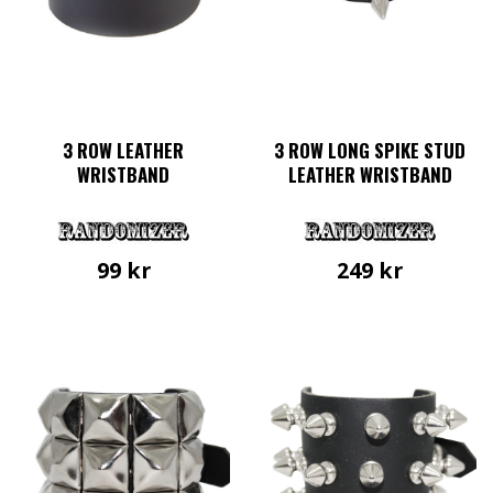
väljas
på
produktsidan
3 ROW LEATHER
3 ROW LONG SPIKE STUD
WRISTBAND
LEATHER WRISTBAND
99
kr
249
kr