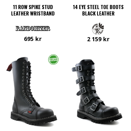
11 ROW SPIKE STUD
14 EYE STEEL TOE BOOTS
LEATHER WRISTBAND
BLACK LEATHER
695
kr
2 159
kr
Den
här
produkten
har
flera
varianter.
De
olika
alternativen
kan
väljas
på
produktsidan