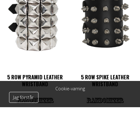
5 ROW PYRAMID LEATHER
5 ROW SPIKE LEATHER
WRISTBAND
WRISTBAND
Cookie-varning
Jag förstår.
239
kr
289
kr