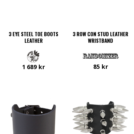
3 EYE STEEL TOE BOOTS
3 ROW CON STUD LEATHER
LEATHER
WRISTBAND
85
kr
1 689
kr
Den
här
produkten
har
flera
varianter.
De
olika
alternativen
kan