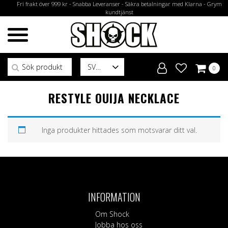
Fri frakt över 999 kr - Snabba Leveranser - Säkra betalningar med Klarna - Grym
kundtjänst
Sök efter:
SV
0
RESTYLE OUIJA NECKLACE
Inga produkter hittades som motsvarar ditt val.
INFORMATION
Om Shock
Jobba hos oss