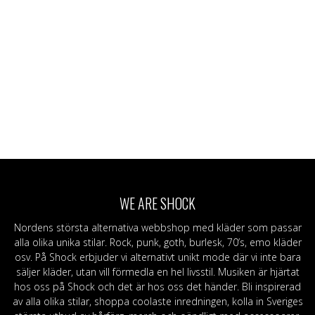
WE ARE SHOCK
Nordens största alternativa webbshop med kläder som passar
alla olika unika stilar. Rock, punk, goth, burlesk, 70’s, emo kläder
osv. På Shock erbjuder vi alternativt unikt mode där vi inte bara
säljer kläder, utan vill förmedla en hel livsstil. Musiken är hjärtat
hos oss på Shock och det är hos oss det händer. Bli inspirerad
av alla olika stilar, shoppa coolaste inredningen, kolla in Sveriges