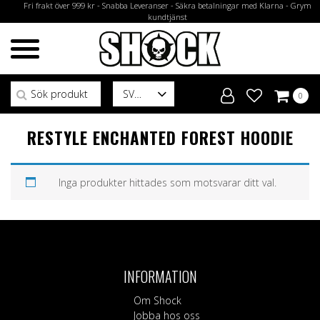
Fri frakt över 999 kr - Snabba Leveranser - Säkra betalningar med Klarna - Grym
kundtjänst
Sök efter:
SV
0
RESTYLE ENCHANTED FOREST HOODIE
Inga produkter hittades som motsvarar ditt val.
INFORMATION
Om Shock
Jobba hos oss