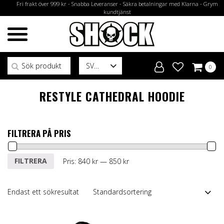
Fri frakt över 999 kr - Snabba Leveranser - Säkra betalningar med Klarna - Grym
kundtjänst
Sök efter:
SV
0
RESTYLE CATHEDRAL HOODIE
FILTRERA PÅ PRIS
Min
Max
FILTRERA
Pris:
840 kr
—
850 kr
pris
pris
Endast ett sökresultat