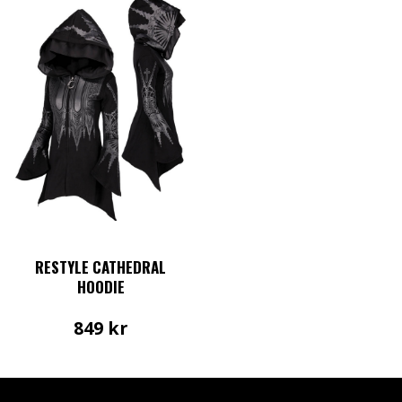
RESTYLE CATHEDRAL
HOODIE
849
kr
Den
här
produkten