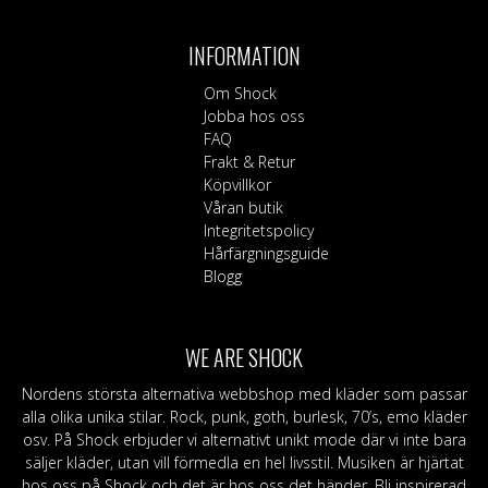
har
flera
INFORMATION
varianter.
De
Om Shock
olika
Jobba hos oss
alternativen
FAQ
kan
Frakt & Retur
väljas
Köpvillkor
på
Våran butik
produktsidan
Integritetspolicy
Hårfärgningsguide
Blogg
WE ARE SHOCK
Nordens största alternativa webbshop med kläder som passar
alla olika unika stilar. Rock, punk, goth, burlesk, 70’s, emo kläder
osv. På Shock erbjuder vi alternativt unikt mode där vi inte bara
säljer kläder, utan vill förmedla en hel livsstil. Musiken är hjärtat
hos oss på Shock och det är hos oss det händer. Bli inspirerad