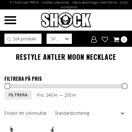
Fri frakt över 999 kr - Snabba Leveranser - Säkra betalningar med Klarna - Grym
kundtjänst
Sök efter:
SV
0
RESTYLE ANTLER MOON NECKLACE
FILTRERA PÅ PRIS
Min
Max
FILTRERA
Pris:
240 kr
—
250 kr
pris
pris
Endast ett sökresultat