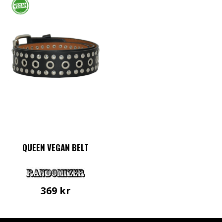
QUEEN VEGAN BELT
369
kr
Den
här