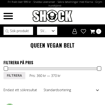
Fri frakt över 999 kr - Snabba Leveranser - Säkra betalningar med Klarna - Grym
kundtjänst
Sök efter:
SV
0
QUEEN VEGAN BELT
FILTRERA PÅ PRIS
Min
Max
FILTRERA
Pris:
360 kr
—
370 kr
pris
pris
Endast ett sökresultat