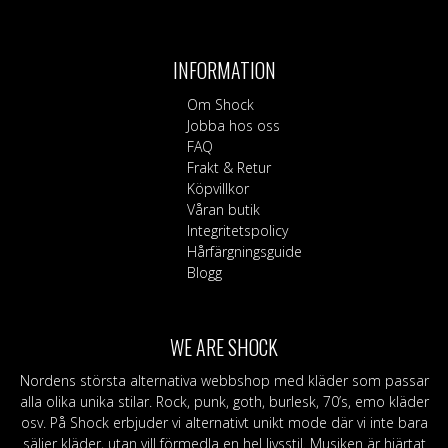
produkten
har
flera
INFORMATION
varianter.
De
Om Shock
olika
Jobba hos oss
alternativen
FAQ
kan
Frakt & Retur
väljas
Köpvillkor
på
Våran butik
produktsidan
Integritetspolicy
Hårfärgningsguide
Blogg
WE ARE SHOCK
Nordens största alternativa webbshop med kläder som passar
alla olika unika stilar. Rock, punk, goth, burlesk, 70’s, emo kläder
osv. På Shock erbjuder vi alternativt unikt mode där vi inte bara
säljer kläder, utan vill förmedla en hel livsstil. Musiken är hjärtat