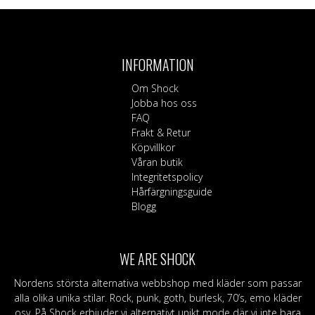
INFORMATION
Om Shock
Jobba hos oss
FAQ
Frakt & Retur
Köpvillkor
Våran butik
Integritetspolicy
Hårfärgningsguide
Blogg
WE ARE SHOCK
Nordens största alternativa webbshop med kläder som passar
alla olika unika stilar. Rock, punk, goth, burlesk, 70’s, emo kläder
osv. På Shock erbjuder vi alternativt unikt mode där vi inte bara