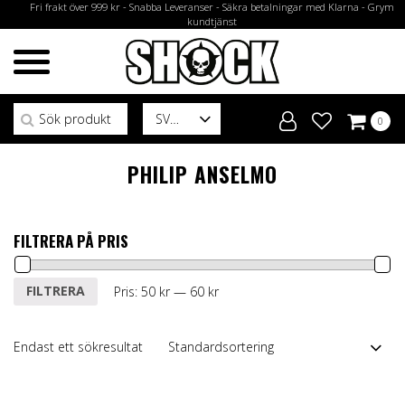
Fri frakt över 999 kr - Snabba Leveranser - Säkra betalningar med Klarna - Grym
kundtjänst
Sök efter:
SV
0
PHILIP ANSELMO
FILTRERA PÅ PRIS
Min
Max
FILTRERA
Pris:
50 kr
—
60 kr
pris
pris
Endast ett sökresultat