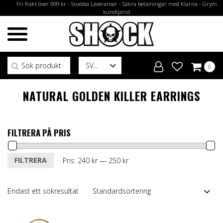
Fri frakt över 999 kr - Snabba Leveranser - Säkra betalningar med Klarna - Grym
kundtjänst
Sök efter:
SV
0
NATURAL GOLDEN KILLER EARRINGS
FILTRERA PÅ PRIS
Min
Max
FILTRERA
Pris:
240 kr
—
250 kr
pris
pris
Endast ett sökresultat