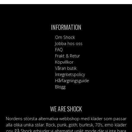
INFORMATION
Om Shock
Jobba hos oss
FAQ
Frakt & Retur
Köpvillkor
Våran butik
Integritetspolicy
Hårfärgningsguide
Blogg
WE ARE SHOCK
Nordens största alternativa webbshop med kläder som passar
alla olika unika stilar. Rock, punk, goth, burlesk, 70’s, emo kläder
osv. På Shock erbjuder vi alternativt unikt mode där vi inte bara