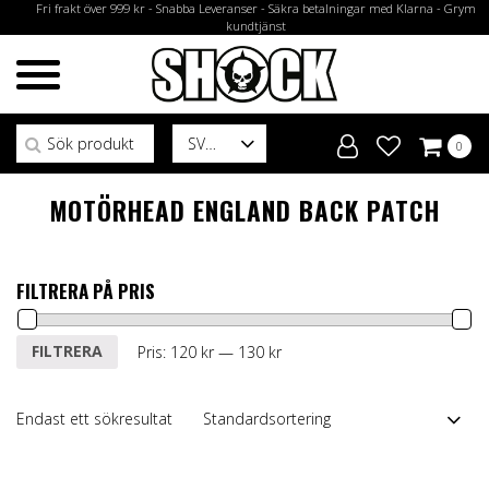
Fri frakt över 999 kr - Snabba Leveranser - Säkra betalningar med Klarna - Grym
kundtjänst
Sök efter:
SV
0
MOTÖRHEAD ENGLAND BACK PATCH
FILTRERA PÅ PRIS
Min
Max
FILTRERA
Pris:
120 kr
—
130 kr
pris
pris
Endast ett sökresultat