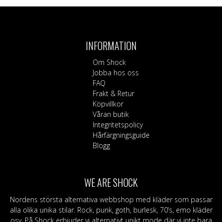
INFORMATION
Om Shock
Jobba hos oss
FAQ
Frakt & Retur
Köpvillkor
Våran butik
Integritetspolicy
Hårfärgningsguide
Blogg
WE ARE SHOCK
Nordens största alternativa webbshop med kläder som passar
alla olika unika stilar. Rock, punk, goth, burlesk, 70’s, emo kläder
osv. På Shock erbjuder vi alternativt unikt mode där vi inte bara