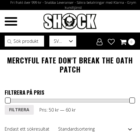
Fri frakt över 999 kr - Snabba Leveranser - Säkra betalningar med Klarna - Grym
kundtjänst
Sök efter:
SV
0
MERCYFUL FATE DON'T BREAK THE OATH
PATCH
FILTRERA PÅ PRIS
Min
Max
FILTRERA
Pris:
50 kr
—
60 kr
pris
pris
Endast ett sökresultat