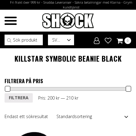
Fri frakt över 999 kr - Snabba Leveranser - Säkra betalningar med Klarna - Grym
kundtjänst
Sök efter:
SV
0
KILLSTAR SYMBOLIC BEANIE BLACK
FILTRERA PÅ PRIS
Min
Max
FILTRERA
Pris:
200 kr
—
210 kr
pris
pris
Endast ett sökresultat