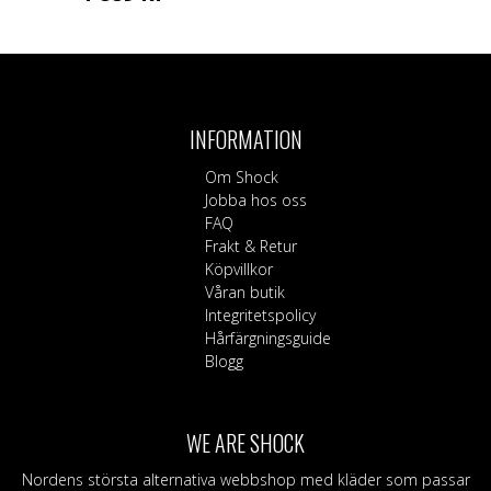
Den
här
produkten
har
flera
INFORMATION
varianter.
De
Om Shock
olika
Jobba hos oss
alternativen
FAQ
kan
Frakt & Retur
väljas
Köpvillkor
på
Våran butik
produktsidan
Integritetspolicy
Hårfärgningsguide
Blogg
WE ARE SHOCK
Nordens största alternativa webbshop med kläder som passar