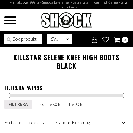
Fri frakt över 999 kr - Snabba Leveranser - Säkra betalningar med Klarna - Grym
kundtjänst
Sök efter:
SV
0
KILLSTAR SELENE KNEE HIGH BOOTS
BLACK
FILTRERA PÅ PRIS
Min
Max
FILTRERA
Pris:
1 880 kr
—
1 890 kr
pris
pris
Endast ett sökresultat