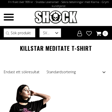
Fri frakt över 999 kr - Snabba Leveranser - Säkra betalningar med Klarna - Grym
kundtjänst
Sök efter:
SV
0
KILLSTAR MEDITATE T-SHIRT
Endast ett sökresultat