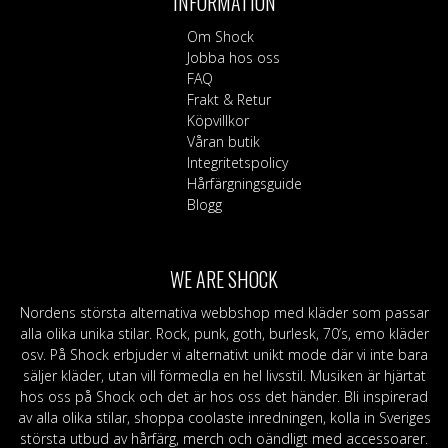
INFORMATION
olika
alternativen
Om Shock
kan
Jobba hos oss
väljas
FAQ
på
Frakt & Retur
produktsidan
Köpvillkor
Våran butik
Integritetspolicy
Hårfärgningsguide
Blogg
WE ARE SHOCK
Nordens största alternativa webbshop med kläder som passar
alla olika unika stilar. Rock, punk, goth, burlesk, 70’s, emo kläder
osv. På Shock erbjuder vi alternativt unikt mode där vi inte bara
säljer kläder, utan vill förmedla en hel livsstil. Musiken är hjärtat
hos oss på Shock och det är hos oss det händer. Bli inspirerad
av alla olika stilar, shoppa coolaste inredningen, kolla in Sveriges
största utbud av hårfärg, merch och oändligt med accessoarer.