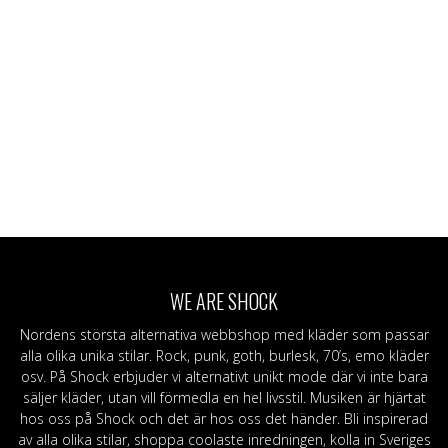
WE ARE SHOCK
Nordens största alternativa webbshop med kläder som passar
alla olika unika stilar. Rock, punk, goth, burlesk, 70’s, emo kläder
osv. På Shock erbjuder vi alternativt unikt mode där vi inte bara
säljer kläder, utan vill förmedla en hel livsstil. Musiken är hjärtat
hos oss på Shock och det är hos oss det händer. Bli inspirerad
av alla olika stilar, shoppa coolaste inredningen, kolla in Sveriges