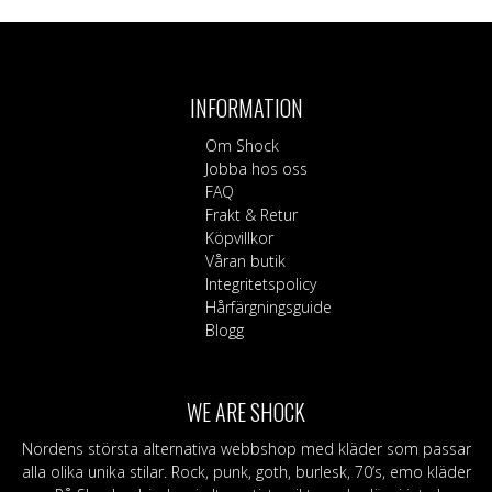
här
produkten
har
flera
INFORMATION
varianter.
De
Om Shock
olika
Jobba hos oss
alternativen
FAQ
kan
Frakt & Retur
väljas
Köpvillkor
på
Våran butik
produktsidan
Integritetspolicy
Hårfärgningsguide
Blogg
WE ARE SHOCK
Nordens största alternativa webbshop med kläder som passar
alla olika unika stilar. Rock, punk, goth, burlesk, 70’s, emo kläder