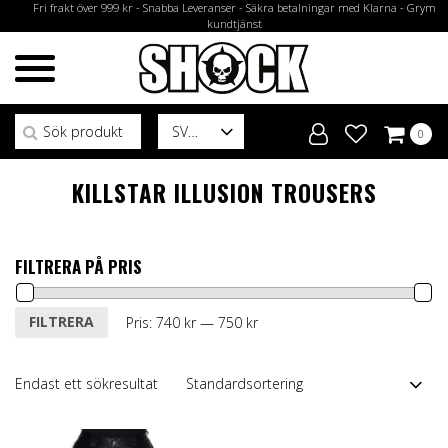
Fri frakt över 999 kr - Snabba Leveranser - Säkra betalningar med Klarna - Grym
kundtjänst
Sök efter:
SV
0
KILLSTAR ILLUSION TROUSERS
FILTRERA PÅ PRIS
Min
Max
FILTRERA
Pris:
740 kr
—
750 kr
pris
pris
Endast ett sökresultat