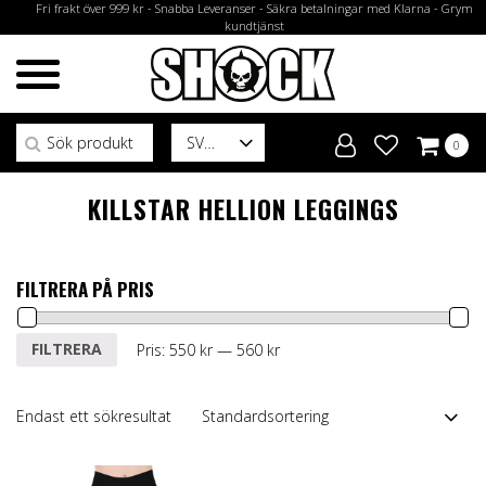
Fri frakt över 999 kr - Snabba Leveranser - Säkra betalningar med Klarna - Grym
kundtjänst
Sök efter:
SV
0
KILLSTAR HELLION LEGGINGS
FILTRERA PÅ PRIS
Min
Max
FILTRERA
Pris:
550 kr
—
560 kr
pris
pris
Endast ett sökresultat