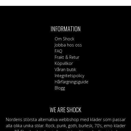
här
produkten
har
flera
INFORMATION
varianter.
De
Om Shock
olika
Jobba hos oss
alternativen
FAQ
kan
Frakt & Retur
väljas
Köpvillkor
på
Våran butik
produktsidan
Integritetspolicy
Hårfärgningsguide
Blogg
WE ARE SHOCK
Nordens största alternativa webbshop med kläder som passar
alla olika unika stilar. Rock, punk, goth, burlesk, 70’s, emo kläder