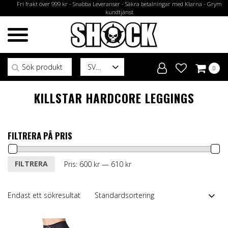
Fri frakt över 999 kr - Snabba Leveranser - Säkra betalningar med Klarna - Grym
kundtjänst
Sök efter:
SV
0
KILLSTAR HARDCORE LEGGINGS
FILTRERA PÅ PRIS
Min
Max
FILTRERA
Pris:
600 kr
—
610 kr
pris
pris
Endast ett sökresultat