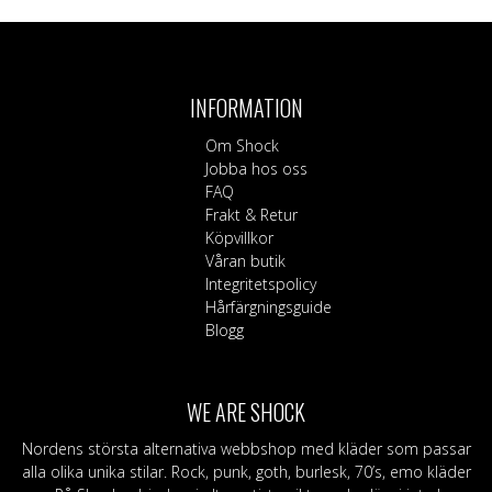
här
produkten
har
flera
INFORMATION
varianter.
De
Om Shock
olika
Jobba hos oss
alternativen
FAQ
kan
Frakt & Retur
väljas
Köpvillkor
på
Våran butik
produktsidan
Integritetspolicy
Hårfärgningsguide
Blogg
WE ARE SHOCK
Nordens största alternativa webbshop med kläder som passar
alla olika unika stilar. Rock, punk, goth, burlesk, 70’s, emo kläder