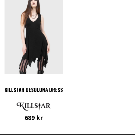
KILLSTAR DESOLUNA DRESS
689
kr
Den
här