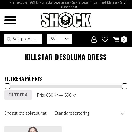
Fri frakt över 999 kr - Snabba Leveranser - Säkra betalningar med Klarna - Grym
kundtjänst
Sök efter:
SV
0
KILLSTAR DESOLUNA DRESS
FILTRERA PÅ PRIS
Min
Max
FILTRERA
Pris:
680 kr
—
690 kr
pris
pris
Endast ett sökresultat