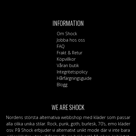
produkten
har
flera
INFORMATION
varianter.
De
Om Shock
olika
Jobba hos oss
alternativen
FAQ
kan
Frakt & Retur
väljas
Köpvillkor
på
Våran butik
produktsidan
Integritetspolicy
Hårfärgningsguide
Blogg
WE ARE SHOCK
Nordens största alternativa webbshop med kläder som passar
alla olika unika stilar. Rock, punk, goth, burlesk, 70’s, emo kläder
osv. På Shock erbjuder vi alternativt unikt mode där vi inte bara