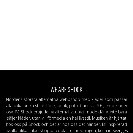
WE ARE SHOCK
Nordens största alternativa webbshop med kläder som passar
alla olika unika stilar. Rock, punk, goth, burlesk, 70’s, emo kläder
osv. På Shock erbjuder vi alternativt unikt mode där vi inte bara
säljer kläder, utan vill förmedla en hel livsstil. Musiken är hjärtat
hos oss på Shock och det är hos oss det händer. Bli inspirerad
av alla olika stilar, shoppa coolaste inredningen, kolla in Sveriges