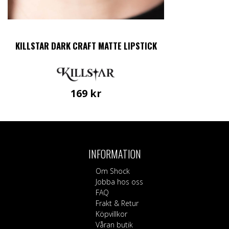
KILLSTAR DARK CRAFT MATTE LIPSTICK
169
kr
INFORMATION
Om Shock
Jobba hos oss
FAQ
Frakt & Retur
Köpvillkor
Våran butik