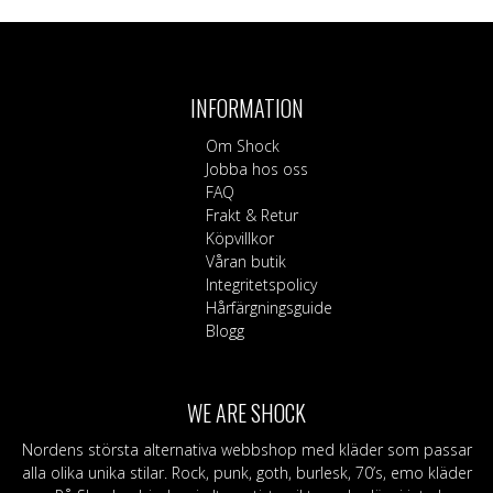
här
produkten
har
flera
INFORMATION
varianter.
De
Om Shock
olika
Jobba hos oss
alternativen
FAQ
kan
Frakt & Retur
väljas
Köpvillkor
på
Våran butik
produktsidan
Integritetspolicy
Hårfärgningsguide
Blogg
WE ARE SHOCK
Nordens största alternativa webbshop med kläder som passar
alla olika unika stilar. Rock, punk, goth, burlesk, 70’s, emo kläder