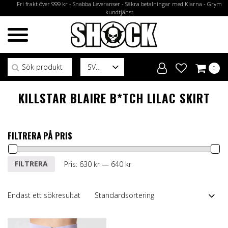
Fri frakt över 999 kr - Snabba Leveranser - Säkra betalningar med Klarna - Grym
kundtjänst
Sök efter:
SV
0
KILLSTAR BLAIRE B*TCH LILAC SKIRT
FILTRERA PÅ PRIS
Min
Max
FILTRERA
Pris:
630 kr
—
640 kr
pris
pris
Endast ett sökresultat