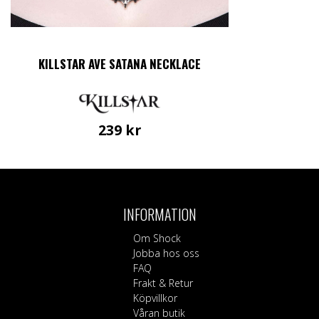
KILLSTAR AVE SATANA NECKLACE
239
kr
INFORMATION
Om Shock
Jobba hos oss
FAQ
Frakt & Retur
Köpvillkor
Våran butik