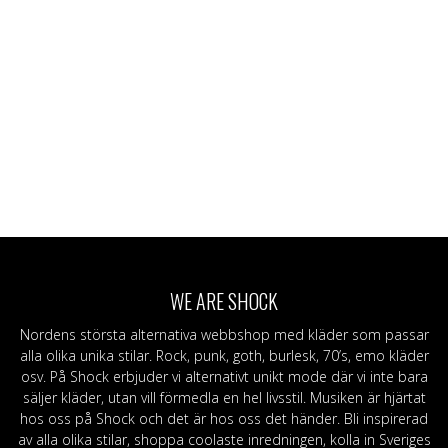
WE ARE SHOCK
Nordens största alternativa webbshop med kläder som passar
alla olika unika stilar. Rock, punk, goth, burlesk, 70’s, emo kläder
osv. På Shock erbjuder vi alternativt unikt mode där vi inte bara
säljer kläder, utan vill förmedla en hel livsstil. Musiken är hjärtat
hos oss på Shock och det är hos oss det händer. Bli inspirerad
av alla olika stilar, shoppa coolaste inredningen, kolla in Sveriges