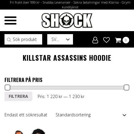
Fri frakt över 999 kr - Snabba Leveranser - Säkra betalningar med Klarna - Grym
kundtjänst
Sök efter:
SV
0
KILLSTAR ASSASSINS HOODIE
FILTRERA PÅ PRIS
Min
Max
FILTRERA
Pris:
1 220 kr
—
1 230 kr
pris
pris
Endast ett sökresultat