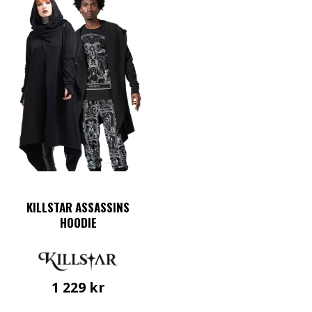
KILLSTAR ASSASSINS
HOODIE
1 229
kr
Den