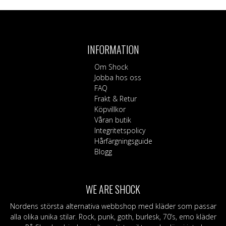
här
produkten
har
flera
INFORMATION
varianter.
De
Om Shock
olika
Jobba hos oss
alternativen
FAQ
kan
Frakt & Retur
väljas
Köpvillkor
på
Våran butik
produktsidan
Integritetspolicy
Hårfärgningsguide
Blogg
WE ARE SHOCK
Nordens största alternativa webbshop med kläder som passar
alla olika unika stilar. Rock, punk, goth, burlesk, 70’s, emo kläder