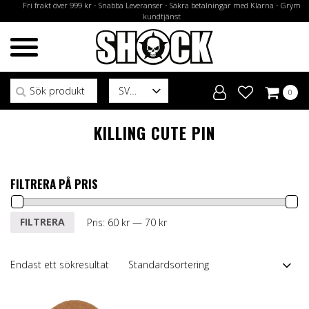
Fri frakt över 999 kr - Snabba Leveranser - Säkra betalningar med Klarna - Grym
kundtjänst
Sök efter:
SV
0
KILLING CUTE PIN
FILTRERA PÅ PRIS
Min
Max
FILTRERA
Pris:
60 kr
—
70 kr
pris
pris
Endast ett sökresultat