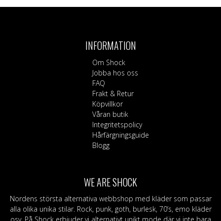
INFORMATION
Om Shock
Jobba hos oss
FAQ
Frakt & Retur
Köpvillkor
Våran butik
Integritetspolicy
Hårfärgningsguide
Blogg
WE ARE SHOCK
Nordens största alternativa webbshop med kläder som passar
alla olika unika stilar. Rock, punk, goth, burlesk, 70’s, emo kläder
osv. På Shock erbjuder vi alternativt unikt mode där vi inte bara