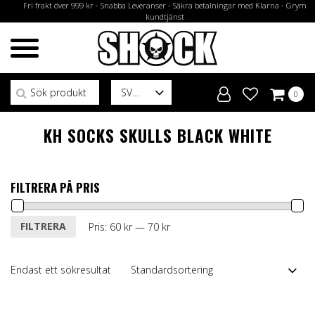
Fri frakt över 999 kr - Snabba Leveranser - Säkra betalningar med Klarna - Grym
kundtjänst
Sök efter:
SV
0
KH SOCKS SKULLS BLACK WHITE
FILTRERA PÅ PRIS
Min
Max
FILTRERA
Pris:
60 kr
—
70 kr
pris
pris
Endast ett sökresultat