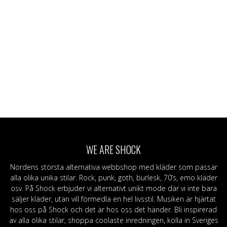
WE ARE SHOCK
Nordens största alternativa webbshop med kläder som passar
alla olika unika stilar. Rock, punk, goth, burlesk, 70’s, emo kläder
osv. På Shock erbjuder vi alternativt unikt mode där vi inte bara
säljer kläder, utan vill förmedla en hel livsstil. Musiken är hjärtat
hos oss på Shock och det är hos oss det händer. Bli inspirerad
av alla olika stilar, shoppa coolaste inredningen, kolla in Sveriges