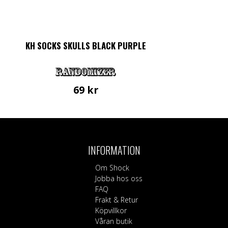
KH SOCKS SKULLS BLACK PURPLE
69
kr
INFORMATION
Om Shock
Jobba hos oss
FAQ
Frakt & Retur
Köpvillkor
Våran butik