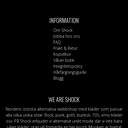
produkten
har
flera
INFORMATION
varianter.
De
Om Shock
olika
Jobba hos oss
alternativen
FAQ
kan
Frakt & Retur
väljas
Köpvillkor
på
Våran butik
produktsidan
Integritetspolicy
Hårfärgningsguide
Blogg
WE ARE SHOCK
Nordens största alternativa webbshop med kläder som passar
alla olika unika stilar. Rock, punk, goth, burlesk, 70’s, emo kläder
osv. På Shock erbjuder vi alternativt unikt mode där vi inte bara
säljer kläder, utan vill förmedla en hel livsstil. Musiken är hjärtat