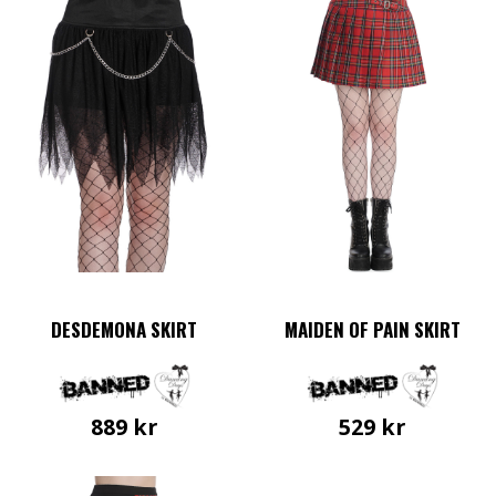
DESDEMONA SKIRT
MAIDEN OF PAIN SKIRT
889
kr
529
kr
Den
Den
här
här