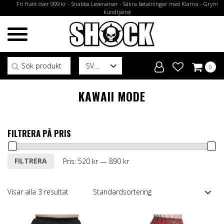
Fri frakt över 999 kr - Snabba Leveranser - Säkra betalningar med Klarna - Grym
kundtjänst
Sök efter:
SV
0
KAWAII MODE
FILTRERA PÅ PRIS
Min
Max
FILTRERA
Pris:
520 kr
—
890 kr
pris
pris
Visar alla 3 resultat