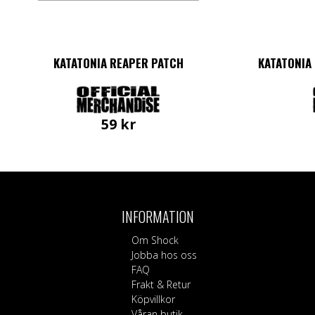
KATATONIA REAPER PATCH
KATATONIA 
59
kr
INFORMATION
Om Shock
Jobba hos oss
FAQ
Frakt & Retur
Köpvillkor
Våran butik