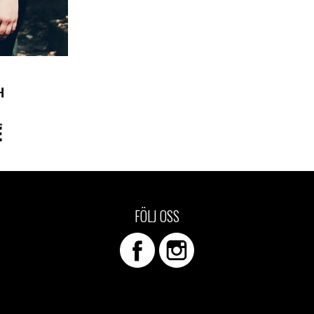
H
FÖLJ OSS