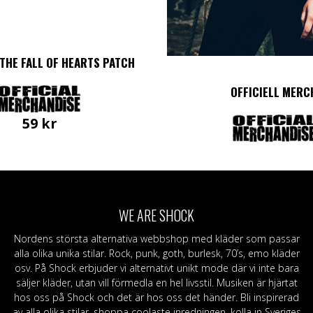
THE FALL OF HEARTS PATCH
OFFICIELL MERC
59
kr
WE ARE SHOCK
Nordens största alternativa webbshop med kläder som passar
alla olika unika stilar. Rock, punk, goth, burlesk, 70’s, emo kläder
osv. På Shock erbjuder vi alternativt unikt mode där vi inte bara
säljer kläder, utan vill förmedla en hel livsstil. Musiken är hjärtat
hos oss på Shock och det är hos oss det händer. Bli inspirerad
av alla olika stilar, shoppa coolaste inredningen, kolla in Sveriges